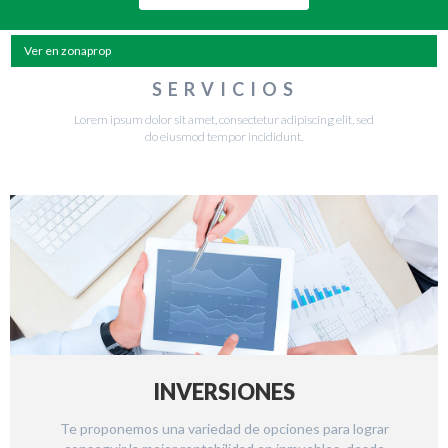
$
u$s
Ver en zonaprop
Tipo de propiedad
SERVICIOS
Lorem ipsum dolor sit amet, consectetur adipiscing elit, sed
Ambientes
do eiusmod tempor incididunt.
Barrio
Superficie
INVERSIONES
Te proponemos una variedad de opciones para lograr