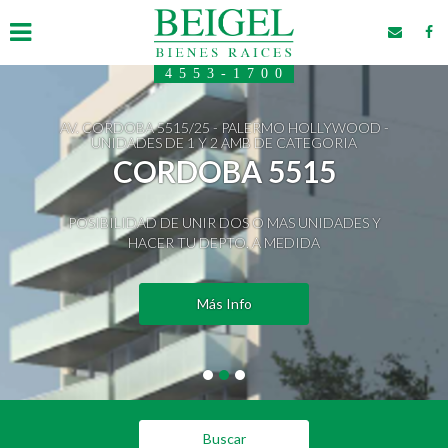
4553-1700
Servicios
AV. CORDOBA 5515/25 - PALERMO HOLLYWOOD -
Emprendimientos
UNIDADES DE 1 Y 2 AMB DE CATEGORIA
CORDOBA 5515
Comprar
Alquilar
POSIBILIDAD DE UNIR DOS O MAS UNIDADES Y
Empresas amigas
HACER TU DEPTO. A MEDIDA
La Empresa
Contacto
Más Info
Tipo de operación